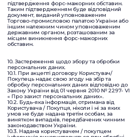
підтвердження форс-мажорних обставин.
Таким підтвердженням буде відповідний
документ, виданий уповноваженим
Торгово-промисловою палатою України або
іншим належним чином уповноваженим
державним органом, розташованим за
місцем виникнення форс-мажорних
обставин.
10. Застереження щодо збору та обробки
персональних даних.
10.1. При акцепті договору Користувач/
Покупець надає свою згоду на збір та
обробку персональних даних відповідно до
Закону України від 01 червня 2010 № 2297- VI
« Про захист персональних даних».
10.2. Будь-яка інформація, отримана від
Користувача / Покупця, ніколи і ні за яких
умов не буде надана третім особам, за
винятком випадків, передбачених чинним
законодавством України.
10.3. Надана користувачем / покупцем