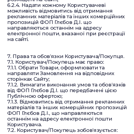
6.2.4. Надати кожному Користувачеві
можливість відмовитись від отримання
рекламних матеріалів та інших комерційних
пропозицій ФОП Глєбов Д.І. що
направляються останнім на адресу
електронної пошти, вказаної при реєстрації
на сайті.
7. Права та обов’язки Користувача/Покупця.
7.1. Користувач/Покупець має право:
7.1.1. Обрати Товари, оформлювати та
направляти Замовлення на відповідних
сторінках Сайту;
7.1.2. Вимагати виконання умов та обов’язків
від ФОП Глєбов Д.І. що передбачені цією
Публічною офертою;
7.1.3. Відмовитись від отримання рекламних
матеріалів та інших комерційних пропозицій
ФОП Глєбов Д.І., що направляються
останнім на адресу електронної пошти
Користувача.
7.2. Користувач/Покупець зобов’язується: