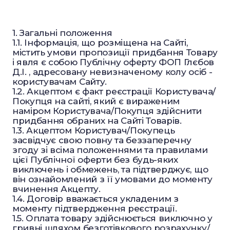
1. Загальні положення
1.1. Інформація, що розміщена на Сайті,
містить умови пропозиції придбання Товару
і явля є собою Публічну оферту ФОП Глєбов
Д.І. , адресовану невизначеному колу осіб -
користувачам Сайту.
1.2. Акцептом є факт реєстрації Користувача/
Покупця на сайті, який є вираженим
наміром Користувача/Покупця здійснити
придбання обраних на Сайті Товарів.
1.3. Акцептом Користувач/Покупець
засвідчує свою повну та беззаперечну
згоду зі всіма положеннями та правилами
цієї Публічної оферти без будь-яких
виключень і обмежень, та підтверджує, що
він ознайомлений з її умовами до моменту
вчинення Акцепту.
1.4. Договір вважається укладеним з
моменту підтвердження реєстрації.
1.5. Оплата товару здійснюється виключно у
гривні шляхом безготівкового розрахунку/