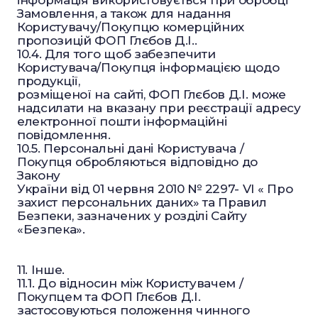
інформація використовується при обробці
Замовлення, а також для надання
Користувачу/Покупцю комерційних
пропозицій ФОП Глєбов Д.І..
10.4. Для того щоб забезпечити
Користувача/Покупця інформацією щодо
продукції,
розміщеної на сайті, ФОП Глєбов Д.І. може
надсилати на вказану при реєстрації адресу
електронної пошти інформаційні
повідомлення.
10.5. Персональні дані Користувача /
Покупця обробляються відповідно до
Закону
України від 01 червня 2010 № 2297- VI « Про
захист персональних даних» та Правил
Безпеки, зазначених у розділі Сайту
«Безпека».
11. Інше.
11.1. До відносин між Користувачем /
Покупцем та ФОП Глєбов Д.І.
застосовуються положення чинного