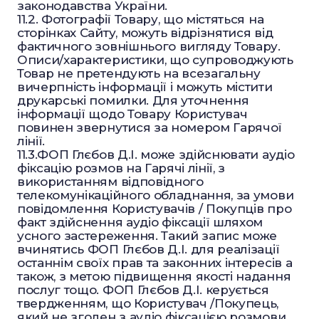
законодавства України.
11.2. Фотографії Товару, що містяться на
сторінках Сайту, можуть відрізнятися від
фактичного зовнішнього вигляду Товару.
Описи/характеристики, що супроводжують
Товар не претендують на всезагальну
вичерпність інформації і можуть містити
друкарські помилки. Для уточнення
інформації щодо Товару Користувач
повинен звернутися за номером Гарячої
лінії.
11.3.ФОП Глєбов Д.І. може здійснювати аудіо
фіксацію розмов на Гарячі лінії, з
використанням відповідного
телекомунікаційного обладнання, за умови
повідомлення Користувачів / Покупців про
факт здійснення аудіо фіксації шляхом
усного застереження. Такий запис може
вчинятись ФОП Глєбов Д.І. для реалізації
останнім своїх прав та законних інтересів а
також, з метою підвищення якості надання
послуг тощо. ФОП Глєбов Д.І. керується
твердженням, що Користувач /Покупець,
який не згоден з аудіо фіксацією розмови,