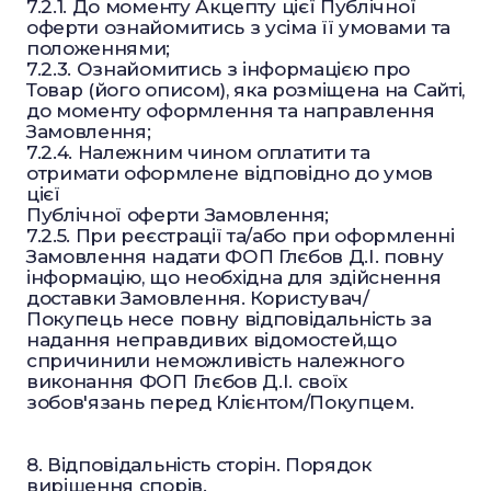
7.2.1. До моменту Акцепту цієї Публічної
оферти ознайомитись з усіма її умовами та
положеннями;
7.2.3. Ознайомитись з інформацією про
Товар (його описом), яка розміщена на Сайті,
до моменту оформлення та направлення
Замовлення;
7.2.4. Належним чином оплатити та
отримати оформлене відповідно до умов
цієї
Публічної оферти Замовлення;
7.2.5. При реєстрації та/або при оформленні
Замовлення надати ФОП Глєбов Д.І. повну
інформацію, що необхідна для здійснення
доставки Замовлення. Користувач/
Покупець несе повну відповідальність за
надання неправдивих відомостей,що
спричинили неможливість належного
виконання ФОП Глєбов Д.І. своїх
зобов'язань перед Клієнтом/Покупцем.
8. Відповідальність сторін. Порядок
вирішення спорів.