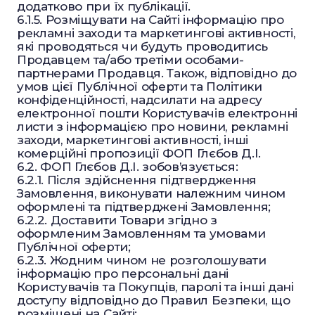
додатково при їх публікації.
6.1.5. Розміщувати на Сайті інформацію про
рекламні заходи та маркетингові активності,
які проводяться чи будуть проводитись
Продавцем та/або третіми особами-
партнерами Продавця. Також, відповідно до
умов цієї Публічної оферти та Політики
конфіденційності, надсилати на адресу
електронної пошти Користувачів електронні
листи з інформацією про новини, рекламні
заходи, маркетингові активності, інші
комерційні пропозиції ФОП Глєбов Д.І.
6.2. ФОП Глєбов Д.І. зобов’язується:
6.2.1. Після здійснення підтвердження
Замовлення, виконувати належним чином
оформлені та підтверджені Замовлення;
6.2.2. Доставити Товари згідно з
оформленим Замовленням та умовами
Публічної оферти;
6.2.3. Жодним чином не розголошувати
інформацію про персональні дані
Користувачів та Покупців, паролі та інші дані
доступу відповідно до Правил Безпеки, що
розміщені на Сайті;