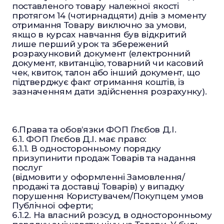
поставленого товару належної якості
протягом 14 (чотирнадцяти) днів з моменту
отримання Товару виключно за умови,
якщо в курсах навчання був відкритий
лише перший урок та збережений
розрахунковий документ (електронний
документ, квитанцію, товарний чи касовий
чек, квиток, талон або інший документ, що
підтверджує факт отримання коштів, із
зазначенням дати здійснення розрахунку).
6.Права та обов’язки ФОП Глєбов Д.І.
6.1. ФОП Глєбов Д.І. має право:
6.1.1. В односторонньому порядку
призупинити продаж Товарів та надання
послуг
(відмовити у оформленні Замовлення/
продажі та доставці Товарів) у випадку
порушення Користувачем/Покупцем умов
Публічної оферти;
6.1.2. На власний розсуд, в односторонньому