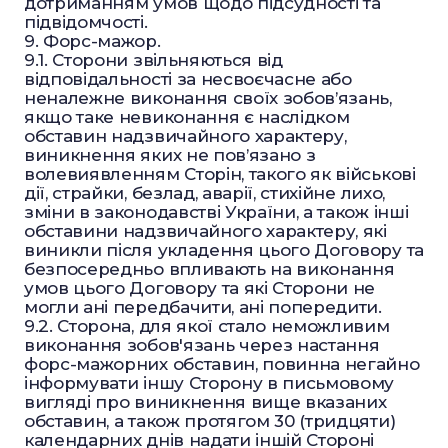
дотриманням умов щодо підсудності та
підвідомчості.
9. Форс-мажор.
9.1. Сторони звільняються від
відповідальності за несвоєчасне або
неналежне виконання своїх зобов’язань,
якщо таке невиконання є наслідком
обставин надзвичайного характеру,
виникнення яких не пов’язано з
волевиявленням Сторін, такого як військові
дії, страйки, безлад, аварії, стихійне лихо,
зміни в законодавстві України, а також інші
обставини надзвичайного характеру, які
виникли після укладення цього Договору та
безпосередньо впливають на виконання
умов цього Договору та які Сторони не
могли ані передбачити, ані попередити.
9.2. Сторона, для якої стало неможливим
виконання зобов'язань через настання
форс-мажорних обставин, повинна негайно
інформувати іншу Сторону в письмовому
вигляді про виникнення вище вказаних
обставин, а також протягом 30 (тридцяти)
календарних днів надати іншій Стороні