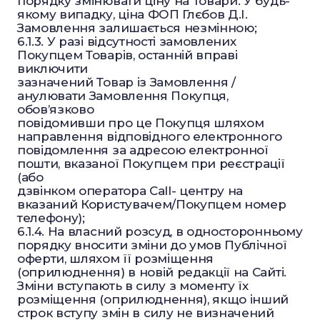
порядку змінювати ціну на Товари. У будь-
якому випадку, ціна ФОП Глєбов Д.І.
Замовлення залишається незмінною;
6.1.3. У разі відсутності замовлених
Покупцем Товарів, останній вправі
виключити
зазначений Товар із Замовлення /
анулювати Замовлення Покупця,
обов’язково
повідомивши про це Покупця шляхом
направлення відповідного електронного
повідомлення за адресою електронної
пошти, вказаної Покупцем при реєстрації
(або
дзвінком оператора Call- центру на
вказаний Користувачем/Покупцем номер
телефону);
6.1.4. На власний розсуд, в односторонньому
порядку вносити зміни до умов Публічної
оферти, шляхом її розміщення
(оприлюднення) в новій редакції на Сайті.
Зміни вступають в силу з моменту їх
розміщення (оприлюднення), якщо інший
строк вступу змін в силу не визначений