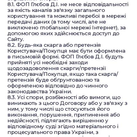
8.1. ФОП Глєбов Д.І. не несе відповідальності
за якість каналів зв'язку загального
користування та можливі перебої в мережі
передачі даних (в тому числі, але не
виключено глобальної мережі Інтернет), за
допомогою яких здійснюється доступ до
Сайту.
8.2. Будь-яка скарга або претензія
Користувача/Покупця має бути оформлена
в письмовій формі. ФОП Глєбов Д.І. будуть
прийняті усі необхідні заходи
щодозадоволення скарги/претензії
Користувача/Покупця, якщо така скарга/
претензія буде обґрунтованою та
оформленою відповідно до чинного
законодавства України.
8.3. Усі спори, розбіжності або вимоги, що
виникають з цього Договору або у зв'язку з
ним, у тому числі що стосуються його
виконання, порушення, припинення або
недійсності, підлягають вирішенню у
відповідному суді згідно матеріального і
процесуального права України, з