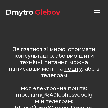
Dmytro
Glebov
Зв'язатися зі мною, отримати
консультацію, або вирішити
технічні питання можна
написавши мені на
пошту
, або в
телеграм
моя електронна пошта:
moc.liamg%40loohcsvobelg
мій телеграм:
https://t.me/Glebov_Dmytro