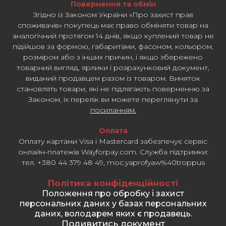
Повернення та обмін
Згідно із Законом України «Про захист прав
споживачів» покупець має право обміняти товар на
аналогічний протягом 14 днів, якщо куплений товар не
підійшов за формою, габаритами, фасоном, кольором,
розміром або з інших причин, і якщо збережено
товарний вигляд, ярлики і розрахунковий документ,
виданий продавцем разом із товаром. Виняток
становлять товари, які не підлягають поверненню за
Законом, їх перелік ви можете переглянути за
посиланням.
Оплата
Оплату картами Visa і Mastercard забезпечує сервіс
онлайн-платежів Wayforpay.com. Служба підтримки:
тел. +380 44 379 48 49, moc.yaprofyaw%40troppus
Політика конфіденційності
Положення про обробку і захист
персональних даних у базах персональних
даних, володарем яких є продавець.
Подивитись документ